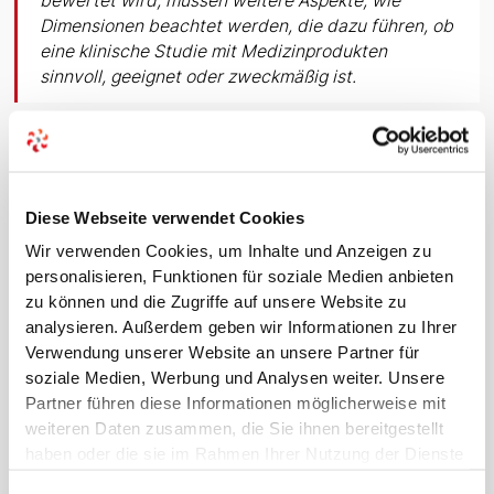
bewertet wird, müssen weitere Aspekte, wie
Dimensionen beachtet werden, die dazu führen, ob
eine klinische Studie mit Medizinprodukten
sinnvoll, geeignet oder zweckmäßig ist.
Die einzelnen Dimensionen werden hier kurz aufgeführt.
Evidenzgrade
Diese Webseite verwendet Cookies
Wir verwenden Cookies, um Inhalte und Anzeigen zu
Klinische Evidenz wird hierarchisch in Evidenzgrade
personalisieren, Funktionen für soziale Medien anbieten
eingeteilt, die für Zulassung, Erstattung und
zu können und die Zugriffe auf unsere Website zu
Leitlinienempfehlungen innovativer Medizinprodukte –
analysieren. Außerdem geben wir Informationen zu Ihrer
einschließlich DiGA und IVD – zentral sind.
Verwendung unserer Website an unsere Partner für
Evidenzgrade
werden unterschiedlich von
soziale Medien, Werbung und Analysen weiter. Unsere
unterschiedlichen Institutionen definiert, so ist z. B.
Partner führen diese Informationen möglicherweise mit
Grad Ia
(höchste Evidenzqualität mit breiter
weiteren Daten zusammen, die Sie ihnen bereitgestellt
Datenbasis) und
Grad IV
bzw.
Grad V
haben die
haben oder die sie im Rahmen Ihrer Nutzung der Dienste
geringste Evidenzqualität.
gesammelt haben.