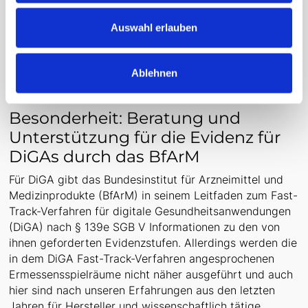
Nachweise und der jeweils geforderten Evidenzgrade
zu erarbeiten sowie eine detaillierte und verbindliche
Auswahl erlauben
Mitteilung, in wie weit und auf welcher Grundlage z. B.
in einem DiGA-Fast-track-Verfahren die
Ermessensspielräume wie ausgelegt werden.
Ablehnen
Besonderheit: Beratung und
Unterstützung für die Evidenz für
DiGAs durch das BfArM
Für DiGA gibt das Bundesinstitut für Arzneimittel und
Medizinprodukte (BfArM) in seinem Leitfaden zum Fast-
Track-Verfahren für digitale Gesundheitsanwendungen
(DiGA) nach § 139e SGB V Informationen zu den von
ihnen geforderten Evidenzstufen. Allerdings werden die
in dem DiGA Fast-Track-Verfahren angesprochenen
Ermessensspielräume nicht näher ausgeführt und auch
hier sind nach unseren Erfahrungen aus den letzten
Jahren für Hersteller und wissenschaftlich tätige