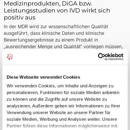
Medizinprodukten, DiGA bzw.
Leistungsstudien von IVD wirkt sich
positiv aus
In der MDR wird zur wissenschaftlichen Qualität
ausgeführt, dass klinische Daten und klinische
Bewertungsergebnisse zu einem Produkt in
„ausreichender Menge und Qualität“ vorliegen müssen,
um eine qualifizierte Bewertung der Sicherheit des
Produkts und der Erzielung des beabsichtigten
klinischen Nutzens bei bestimmungsgemäßer
Verwendung durch den Hersteller zu ermöglichen.
Diese Webseite verwendet Cookies
Diese Vorgaben lassen aktuell noch einen hohen
Wir verwenden Cookies, um Inhalte und Anzeigen zu
Ermessensspielraum zu und geben keine Hilfestellung
personalisieren, Funktionen für soziale Medien anbieten
für die Auslegung durch Hersteller.
zu können und die Zugriffe auf unsere Website zu
In der IVDR soll der Hersteller den „Umfang des
analysieren. Außerdem geben wir Informationen zu Ihrer
klinischen Nachweises“ festlegen, der erforderlich ist,
Verwendung unserer Website an unsere Partner für
um die Übereinstimmung mit den einschlägigen
soziale Medien, Werbung und Analysen weiter. Unsere
allgemeinen Sicherheits- und Leistungsanforderungen
Partner führen diese Informationen möglicherweise mit