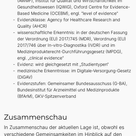
(AWMF), Institut für Qualität und Wirtschaftlichkeit im
Gesundheitswesen (IQWiG), Oxford Centre for Evidence-
Based Medicine (OCEBM), engl. “level of evidence”
Evidenzklasse: Agency for Healthcare Research and
Quality (AHCR)
wissenschaftliche Erkenntnis: in der deutschen Fassung
der Verordnung (EU) 2017/745 (MDR), Verordnung (EU)
2017/746 über In-vitro-Diagnostika (IVDR) und im
Medizinprodukterecht-Durchführungsgesetz (MPDG),
engl. „clinical evidence“
Evidenz: wird gleichgesetzt mit „Studientypen“
medizinische Erkenntnisse: im Digitale-Versorgung-Gesetz
(DiGAV)
Evidenzstufen: Gemeinsamer Bundesausschuss (G-BA),
Bundesinstitut für Arzneimittel und Medizinprodukte
(BfArM), GKV-Spitzenverband
Zusammenschau
In Zusammenschau der aktuellen Lage ist, obwohl es
verschiedene Gemeinsamkeiten im Hinblick auf den