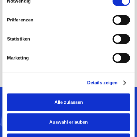
里
。
Notwendig
Präferenzen
Statistiken
目录
Marketing
Details zeigen
Alle zulassen
展示您的产品的医疗益处
Auswahl erlauben