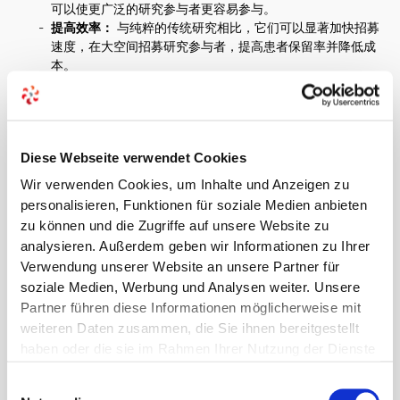
可以使更广泛的研究参与者更容易参与。
提高效率：
与纯粹的传统研究相比，它们可以显著加快招募
速度，在大空间招募研究参与者，提高患者保留率并降低成
本。
数据质量：
混合方法有可能通过使用数字工具实现更频繁和
更准确的数据收集。
适应性：
根据研究设计和要求，现场和数字元素之间的关系
可能会有所不同。
Diese Webseite verwendet Cookies
Wir verwenden Cookies, um Inhalte und Anzeigen zu
立法者、指导方针和道德委员会经常要求，即使得到
personalisieren, Funktionen für soziale Medien anbieten
支持，也不能或不想令人满意地使用数字媒体的人也
zu können und die Zugriffe auf unsere Website zu
应有机会获得现代数字研究。然后，必须始终可以进
analysieren. Außerdem geben wir Informationen zu Ihrer
行现场预约。
Verwendung unserer Website an unsere Partner für
soziale Medien, Werbung und Analysen weiter. Unsere
混合临床试验是一种很有前途的方法，可以在保持传统方法
Partner führen diese Informationen möglicherweise mit
优势的同时提高临床研究的效率和可及性。
它们为实现临床
weiteren Daten zusammen, die Sie ihnen bereitgestellt
试验的现代化并使其对患者更加友好提供了潜力。
haben oder die sie im Rahmen Ihrer Nutzung der Dienste
gesammelt haben.
我们也可以支持你吗？随时安排第一次不具约束力的预约
这
Einwilligungsauswahl