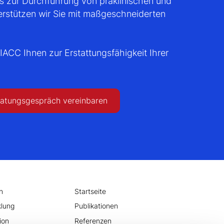
s zur Durchführung von präklinischen und
terstützen wir Sie mit maßgeschneiderten
IACC Ihnen zur Erstattungsfähigkeit Ihrer
ratungsgespräch vereinbaren
n
Startseite
klung
Publikationen
ion
Referenzen