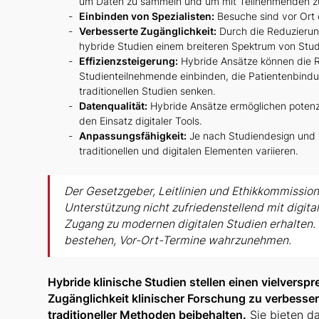
um Daten zu sammeln und um mit Teilnehmenden z
Einbinden von Spezialisten:
Besuche sind vor Ort o
Verbesserte Zugänglichkeit:
Durch die Reduzierun
hybride Studien einem breiteren Spektrum von Studi
Effizienzsteigerung:
Hybride Ansätze können die R
Studienteilnehmende einbinden, die Patientenbindun
traditionellen Studien senken.
Datenqualität:
Hybride Ansätze ermöglichen potenzi
den Einsatz digitaler Tools.
Anpassungsfähigkeit:
Je nach Studiendesign und 
traditionellen und digitalen Elementen variieren.
Der Gesetzgeber, Leitlinien und Ethikkommission
Unterstützung nicht zufriedenstellend mit digi
Zugang zu modernen digitalen Studien erhalten. 
bestehen, Vor-Ort-Termine wahrzunehmen.
Hybride klinische Studien stellen einen vielversp
Zugänglichkeit klinischer Forschung zu verbessern
traditioneller Methoden beibehalten.
Sie bieten da