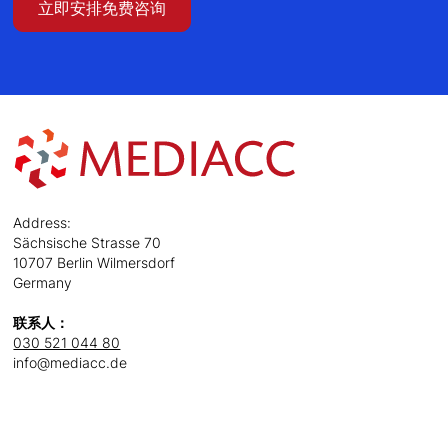
立即安排免费咨询
Address:
Sächsische Strasse 70
10707 Berlin Wilmersdorf
Germany
联系人：
030 521 044 80
info@mediacc.de