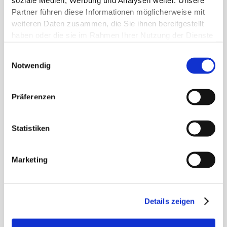
soziale Medien, Werbung und Analysen weiter. Unsere
Partner führen diese Informationen möglicherweise mit
weiteren Daten zusammen, die Sie ihnen bereitgestellt
haben oder die sie im Rahmen Ihrer Nutzung der Dienste
gesammelt haben.
Einwilligungsauswahl
Notwendig
专注于医疗器械
专家网络为您的研究数据保驾
Präferenzen
护航
Statistiken
作为其研讨会和研讨会的一部分，MEDIACC对临床研究和
医疗产品开发的关键主题提供深入的见解。这包括有关
Marketing
GCP、监管要求、研究设计和生物医学统计的实践培训，这
些培训是专门针对当前监管要求和挑战量身定制的。
经过实地验证的知识的转移改善了卫生部门，更具体地说是
Details zeigen
临床研究的循证转型，但特别强调在日常工作生活中的应
用，例如通过开发个体研究概念或将数字元素纳入临床试