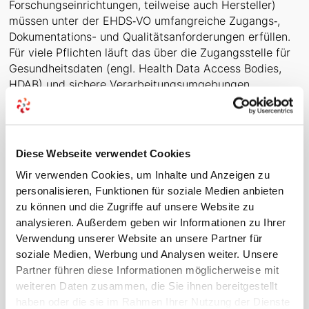
Forschungseinrichtungen, teilweise auch Hersteller)
müssen unter der EHDS‑VO umfangreiche Zugangs‑,
Dokumentations- und Qualitätsanforderungen erfüllen.
Für viele Pflichten läuft das über die Zugangsstelle für
Gesundheitsdaten (engl. Health Data Access Bodies,
HDAB) und sichere Verarbeitungsumgebungen.
Was bedeutet Sekundärnutzung
und wofür gilt es?
Diese Webseite verwendet Cookies
- Sekundärnutzung meint die Nutzung elektronischer
Wir verwenden Cookies, um Inhalte und Anzeigen zu
Gesundheitsdaten außerhalb der direkten
personalisieren, Funktionen für soziale Medien anbieten
Patientenversorgung, etwa für Forschung, Innovation,
zu können und die Zugriffe auf unsere Website zu
Statistik, Politikgestaltung,
analysieren. Außerdem geben wir Informationen zu Ihrer
Gesundheitstechnologiebewertung (engl. Health
Verwendung unserer Website an unsere Partner für
Technology Assessment, HTA) oder das Trainieren und
soziale Medien, Werbung und Analysen weiter. Unsere
Testen von Algorithmen in Medizinprodukten, IVD,
Partner führen diese Informationen möglicherweise mit
KI‑Systemen und digitalen Anwendungen.
weiteren Daten zusammen, die Sie ihnen bereitgestellt
haben oder die sie im Rahmen Ihrer Nutzung der Dienste