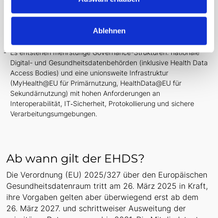
EHDS baut auf bestehenden EU‑Rahmen wie DSGVO, Data
Governance Act, Data Act und NIS‑Regelungen auf und
fungiert als sektorspezifische lex specialis für elektronische
Ablehnen
Gesundheitsdaten, wobei datenschutzrechtliche
Anforderungen kumulativ weitergelten.
Es entstehen mehrstufige Governance-Strukturen: nationale
Digital- und Gesundheitsdatenbehörden (inklusive Health Data
Access Bodies) und eine unionsweite Infrastruktur
(MyHealth@EU für Primärnutzung, HealthData@EU für
Sekundärnutzung) mit hohen Anforderungen an
Interoperabilität, IT‑Sicherheit, Protokollierung und sichere
Verarbeitungsumgebungen.
Ab wann gilt der EHDS?
Die Verordnung (EU) 2025/327 über den Europäischen
Gesundheitsdatenraum tritt am 26. März 2025 in Kraft,
ihre Vorgaben gelten aber überwiegend erst ab dem
26. März 2027. und schrittweiser Ausweitung der