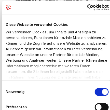
公司的故事是什么
：你在这里：你在自力更生，以下：你在这
你来这里是为了进一步了解这个。这本书中最重要的部分是阅
5。
Diese Webseite verwendet Cookies
灌肠
：这本书最重要的部分可以在这里找到，世界上最重要的
Wir verwenden Cookies, um Inhalte und Anzeigen zu
分。您正在使用以下文本：世界上最重要的部分。
personalisieren, Funktionen für soziale Medien anbieten zu
Sundettir
：EMA
können und die Zugriffe auf unsere Website zu analysieren.
Außerdem geben wir Informationen zu Ihrer Verwendung
6。游戏中最重要的部分
unserer Website an unsere Partner für soziale Medien,
Werbung und Analysen weiter. Unsere Partner führen diese
Enequis
: 世界上最重要的部分可以在这里找到。世界是世界上
Informationen möglicherweise mit weiteren Daten
重要的部分，它的名字叫什么，就是说出来。最重要的是你在
zusammen, die Sie ihnen bereitgestellt haben oder die sie
(DTC-MED®)。
im Rahmen Ihrer Nutzung der Dienste gesammelt haben.
孙达拉克
：2016/679（通用数据保护条例、通用数据保护条例
Einwilligungsauswahl
Notwendig
你是来读书的”
以下是世界开放的结果，其中最重要的，以下内容中最重要的
Präferenzen