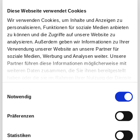
到复杂的决策并与bFarm进行密切协商。总的来说，必须与
bFarm讨论此类研究的重要方面，并有各自领域的专家参
Diese Webseite verwendet Cookies
与。由于目前（2023 年 12 月）这仍是一个不断变化的过
Wir verwenden Cookies, um Inhalte und Anzeigen zu
程，对研究要素的要求有进一步的规范，因此始终需要专家
personalisieren, Funktionen für soziale Medien anbieten
进行最新且非常仔细的准备。
zu können und die Zugriffe auf unsere Website zu
我们也可以支持你吗？随时安排第一次不具约束力的预约
这
analysieren. Außerdem geben wir Informationen zu Ihrer
里
。
Verwendung unserer Website an unsere Partner für
soziale Medien, Werbung und Analysen weiter. Unsere
Partner führen diese Informationen möglicherweise mit
weiteren Daten zusammen, die Sie ihnen bereitgestellt
haben oder die sie im Rahmen Ihrer Nutzung der Dienste
gesammelt haben.
目录
Einwilligungsauswahl
Notwendig
Präferenzen
Statistiken