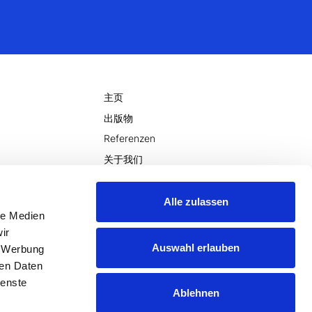
主页
出版物
Referenzen
关于我们
用
维基
新闻
Alle zulassen
le Medien
联系
ir
Auswahl erlauben
, Werbung
ren Daten
ienste
Ablehnen