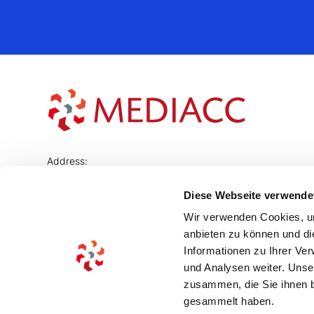
Address:
Sächsische Strasse 70
10707 Berlin Wilmersdorf
Diese Webseite verwende
Germany
Wir verwenden Cookies, um
联系人：
anbieten zu können und di
030 521 044 80
Informationen zu Ihrer Ve
info@mediacc.de
und Analysen weiter. Unse
zusammen, die Sie ihnen b
gesammelt haben.