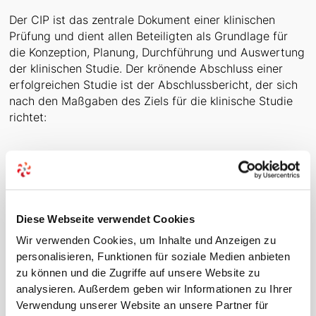
Der CIP ist das zentrale Dokument einer klinischen
Prüfung und dient allen Beteiligten als Grundlage für
die Konzeption, Planung, Durchführung und Auswertung
der klinischen Studie. Der krönende Abschluss einer
erfolgreichen Studie ist der Abschlussbericht, der sich
nach den Maßgaben des Ziels für die klinische Studie
richtet:
Clinical Investigation Report (CIR) –
Bericht zur klinischen Prüfung
Diese Webseite verwendet Cookies
Der Bericht zur klinischen Prüfung (engl. Clinical
Wir verwenden Cookies, um Inhalte und Anzeigen zu
Investigation Report, CIR) dokumentiert gemäß Artikel
personalisieren, Funktionen für soziale Medien anbieten
77 MDR und ISO 14155:2020 Anhang D die Ergebnisse
zu können und die Zugriffe auf unsere Website zu
einer klinischen Prüfung und muss unabhängig vom
analysieren. Außerdem geben wir Informationen zu Ihrer
Ausgang der Prüfung erstellt werden. Gemäß Artikel 77
Verwendung unserer Website an unsere Partner für