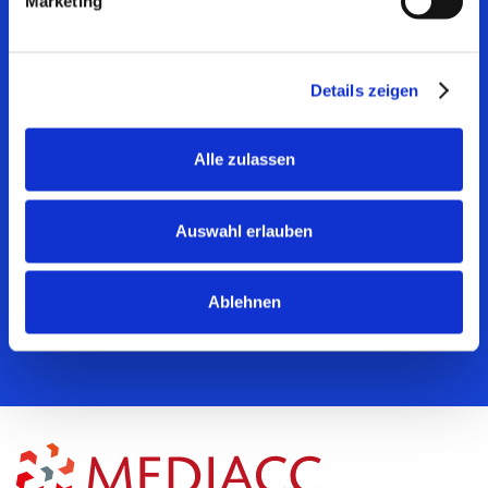
Marketing
bieten wir effektive Lösungen, um den medizinischen
Nutzen Ihres Produktes zu zeigen.
Details zeigen
Von der Konzeption bis zur Durchführung von
präklinischen und klinischen Studien unterstützen wir
Sie mit maßgeschneiderten Dienstleistungen.
Alle zulassen
Erfahren Sie, wie MEDIACC Ihnen zur
Erstattungsfähigkeit Ihrer Produkte helfen kann.
Auswahl erlauben
Jetzt kostenloses Beratungsgespräch
Ablehnen
vereinbaren