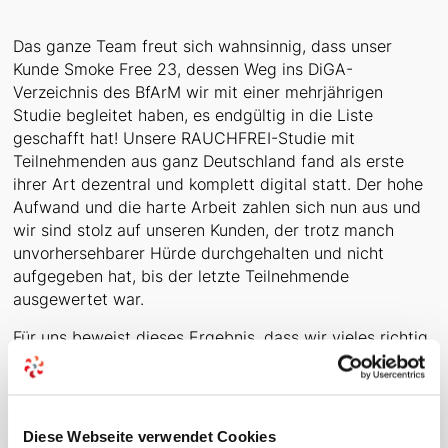
Das ganze Team freut sich wahnsinnig, dass unser
Kunde Smoke Free 23, dessen Weg ins DiGA-
Verzeichnis des BfArM wir mit einer mehrjährigen
Studie begleitet haben, es endgültig in die Liste
geschafft hat! Unsere RAUCHFREI-Studie mit
Teilnehmenden aus ganz Deutschland fand als erste
ihrer Art dezentral und komplett digital statt. Der hohe
Aufwand und die harte Arbeit zahlen sich nun aus und
wir sind stolz auf unseren Kunden, der trotz manch
unvorhersehbarer Hürde durchgehalten und nicht
aufgegeben hat, bis der letzte Teilnehmende
ausgewertet war.
Für uns beweist dieses Ergebnis, dass wir vieles richtig
gemacht haben, worauf wir sehr stolz sind. Die
Erfahrungen, die wir beim Aufsetzen dieser neuartigen
Studie gesammelt haben, werden uns in der Zukunft
dabei helfen, vielen weiteren Kunden den Weg ins
Diese Webseite verwendet Cookies