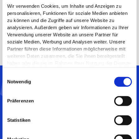
DiGA-Verzeichnis zu bereiten.
Wir verwenden Cookies, um Inhalte und Anzeigen zu
Wir wünschen Smoke Free 23 alles Gute und bedanken
personalisieren, Funktionen für soziale Medien anbieten
uns für die tolle und fruchtbare Zusammenarbeit.
zu können und die Zugriffe auf unsere Website zu
analysieren. Außerdem geben wir Informationen zu Ihrer
Verwendung unserer Website an unsere Partner für
soziale Medien, Werbung und Analysen weiter. Unsere
Partner führen diese Informationen möglicherweise mit
weiteren Daten zusammen, die Sie ihnen bereitgestellt
haben oder die sie im Rahmen Ihrer Nutzung der Dienste
gesammelt haben.
Einwilligungsauswahl
Notwendig
Zeigen Sie den
Präferenzen
medizinischen Nutzen Ihres
Produkts
Statistiken
Mit unserer langjährigen Erfahrung und Expertise