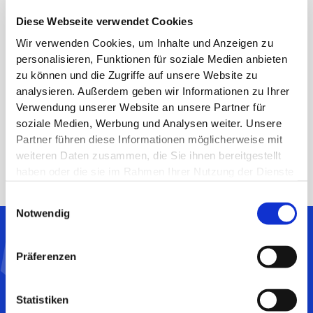
COVID-19 und Influenza sind vergleichbar. (Daten bis
Diese Webseite verwendet Cookies
Woche 35, Saison 2024/2025)
Impfquoten
: Nur 20,9 % der über 60-Jährigen haben
Wir verwenden Cookies, um Inhalte und Anzeigen zu
sich gegen COVID-19 impfen lassen – im Vergleich zu
personalisieren, Funktionen für soziale Medien anbieten
38,2 % bei der Grippeimpfung. Zu wenig!
zu können und die Zugriffe auf unsere Website zu
analysieren. Außerdem geben wir Informationen zu Ihrer
Fazit: COVID-19 und Influenza sind beide
Verwendung unserer Website an unsere Partner für
gefährlich. Besonders wichtig für Risikogruppen.
soziale Medien, Werbung und Analysen weiter. Unsere
Partner führen diese Informationen möglicherweise mit
weiteren Daten zusammen, die Sie ihnen bereitgestellt
haben oder die sie im Rahmen Ihrer Nutzung der Dienste
gesammelt haben.
Einwilligungsauswahl
Notwendig
Präferenzen
Zeigen Sie den
medizinischen Nutzen Ihres
Statistiken