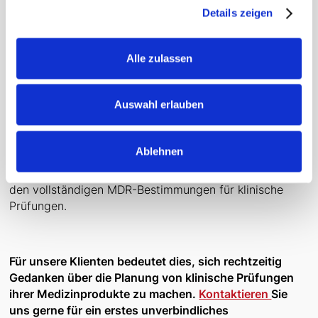
Praktische Konsequenzen für Hersteller
Details zeigen
Hersteller, die die Übergangsfristen nicht nutzen
konnten oder deren Fristen ablaufen, müssen ab 2026
Alle zulassen
vollständig MDR-konforme klinische Prüfungen
durchführen
.
Auswahl erlauben
Dies bedeutet erheblich
höhere regulatorische
Anforderungen, umfangreichere Dokumentation und
strengere Überwachung
als unter den vorherigen
Ablehnen
Richtlinien. Die
"legacy devices"
verlieren dann
endgültig ihren privilegierten Status und unterliegen
den vollständigen MDR-Bestimmungen für klinische
Prüfungen.
Für unsere Klienten bedeutet dies, sich rechtzeitig
Gedanken über die Planung von klinische Prüfungen
ihrer Medizinprodukte zu machen.
Kontaktieren
Sie
uns gerne für ein erstes unverbindliches