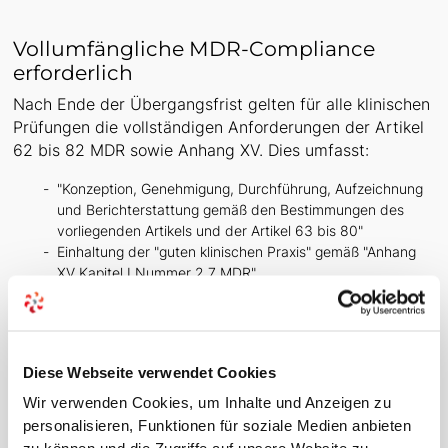
Vollumfängliche MDR-Compliance
erforderlich
Nach Ende der Übergangsfrist gelten für alle klinischen
Prüfungen die vollständigen Anforderungen der Artikel
62 bis 82 MDR sowie Anhang XV. Dies umfasst:
"Konzeption, Genehmigung, Durchführung, Aufzeichnung
und Berichterstattung gemäß den Bestimmungen des
vorliegenden Artikels und der Artikel 63 bis 80"
Einhaltung der "guten klinischen Praxis" gemäß "Anhang
XV Kapitel I Nummer 2.7 MDR"
Vollständige Dokumentationsanforderungen nach "Anhang
XV, Kapitel II MDR".
Verschärfte Anforderungen für klinische
Diese Webseite verwendet Cookies
Bewertung
Wir verwenden Cookies, um Inhalte und Anzeigen zu
Artikel 61 MDR verlangt, dass "die Bestätigung der
personalisieren, Funktionen für soziale Medien anbieten
Konformität mit den einschlägigen grundlegenden